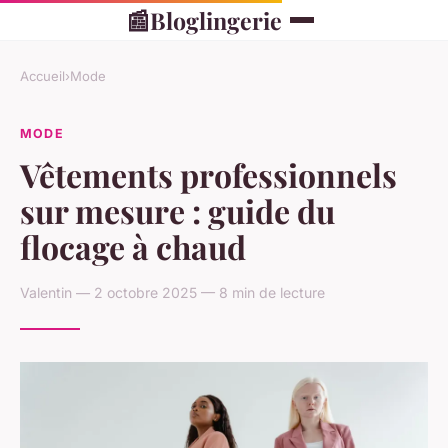
📰
Bloglingerie
Accueil
›
Mode
MODE
Vêtements professionnels
sur mesure : guide du
flocage à chaud
Valentin — 2 octobre 2025 — 8 min de lecture