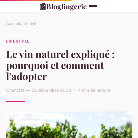
📰
Bloglingerie
Accueil
›
Lifestyle
LIFESTYLE
Le vin naturel expliqué :
pourquoi et comment
l'adopter
Charlotte — 22 décembre 2023 — 4 min de lecture