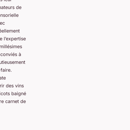
mateurs de
nsorielle
vec
réellement
e l’expertise
 millésimes
 conviés à
nutieusement
faire.
ate
ir des vins
icots baigné
re carnet de