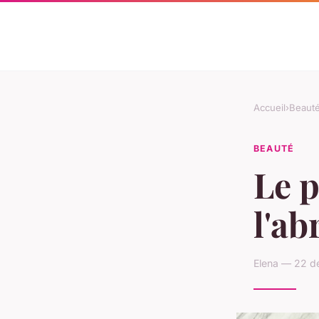
Accueil
›
Beaut
BEAUTÉ
Le 
l'ab
Elena — 22 d