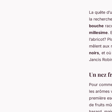
La quête d’
la recherch
bouche
raco
millesime
. 
l’abricot? P
mêlent aux n
noirs
, et o
Jancis Robi
Un nez f
Pour commenc
les arômes v
première es
de fruits mû
hasard, mais