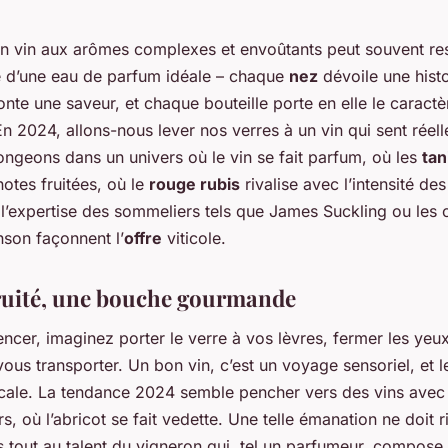
un vin aux arômes complexes et envoûtants peut souvent re
e d’une eau de parfum idéale – chaque
nez
dévoile une hist
nte une saveur, et chaque bouteille porte en elle le caract
En 2024, allons-nous lever nos verres à un vin qui sent réel
longeons dans un univers où le vin se fait parfum, où les
tan
otes fruitées, où le
rouge rubis
rivalise avec l’intensité de
ù l’expertise des sommeliers tels que James Suckling ou les c
nson façonnent l’
offre
viticole.
ruité, une bouche gourmande
er, imaginez porter le verre à vos lèvres, fermer les yeux 
ous transporter. Un bon vin, c’est un voyage sensoriel, et 
cale. La tendance 2024 semble pencher vers des vins ave
rs, où l’abricot se fait vedette. Une telle émanation ne doit r
 tout au talent du vigneron qui, tel un parfumeur, compose