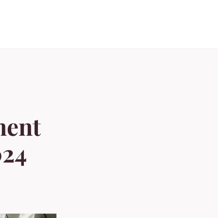
ment
024