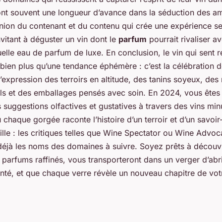
nt souvent une longueur d’avance dans la séduction des a
’union du contenant et du contenu qui crée une expérience se
vitant à déguster un vin dont le
parfum
pourrait rivaliser a
elle eau de parfum de luxe. En conclusion, le vin qui sent 
t bien plus qu’une tendance éphémère : c’est la célébration d
 l’expression des terroirs en altitude, des tanins soyeux, des
ls et des emballages pensés avec soin. En 2024, vous êtes
 suggestions olfactives et gustatives à travers des vins mi
 chaque gorgée raconte l’histoire d’un terroir et d’un savoir-
ille : les critiques telles que Wine Spectator ou Wine Advoc
éjà les noms des domaines à suivre. Soyez prêts à découvr
s parfums raffinés, vous transporteront dans un verger d’abr
anté, et que chaque verre révèle un nouveau chapitre de vot
!