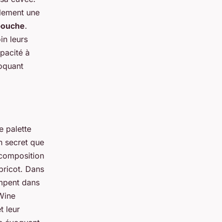
plement une
bouche
.
in leurs
pacité à
oquant
e palette
n secret que
a composition
abricot. Dans
impent dans
 Wine
t leur