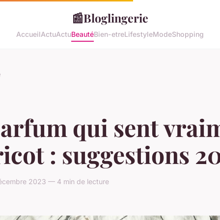
📰
Bloglingerie
Accueil
Actu
Actu
Beauté
Bien-etre
Lifestyle
Mode
Shopping
é
parfum qui sent vrai
ricot : suggestions 2
écembre 2023 — 4 min de lecture