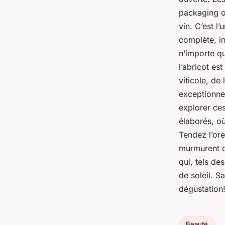
packaging o
vin. C’est l
complète, in
n’importe qu
l’abricot es
viticole, de
exceptionne
explorer ces
élaborés, où
Tendez l’ore
murmurent d
qui, tels de
de soleil. S
dégustation
Beauté