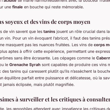
 l’
acidité
se marie harmonieusement avec la douceur fruité
our une
finale
en bouche qui reste mémorable.
ns soyeux et des vins de corps moyen
s de vin savent que les
tanins
jouent un rôle crucial dans la
’un vin. Pour un vin évoquant l’abricot, il faut des tanins pré
 ne masquent pas les nuances fruitées. Les vins de
corps 
plus aptes à offrir cette expérience, permettant une express
 arômes sans être écrasante. Les cépages comme le
Cabern
ou le
Grenache Syrah
sont capables de produire ces vins
 des tanins qui caressent plutôt qu’ils n’assèchent la bouch
 un équilibre parfait entre puissance et délicatesse, où la sa
est jamais éclipsée, mais plutôt magnifiée.
simes à surveiller et les critiques à consulte
e, les œnophiles attendent avec impatience les critiques d