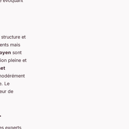
e évoquant
 structure et
sents mais
moyen
sont
ion pleine et
et
 modérément
e. Le
veur de
r
es experts