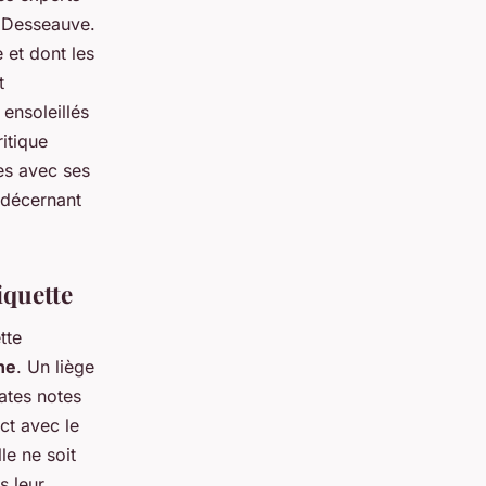
+Desseauve.
 et dont les
t
 ensoleillés
ritique
les avec ses
 décernant
iquette
tte
ne
. Un liège
ates notes
act avec le
le ne soit
s leur