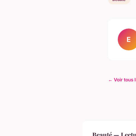
E
← Voir tous 
Beauté — Lect