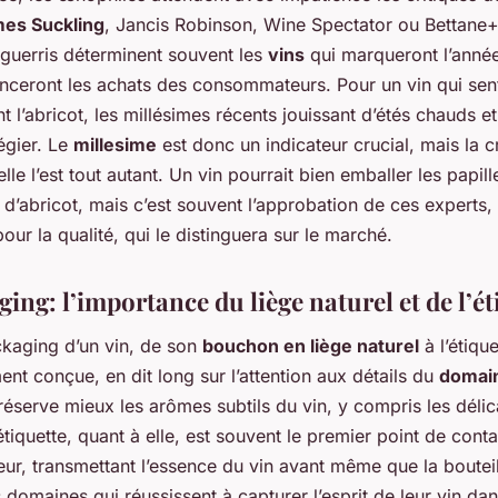
es Suckling
, Jancis Robinson, Wine Spectator ou Bettane
aguerris déterminent souvent les
vins
qui marqueront l’année
nceront les achats des consommateurs. Pour un vin qui sen
t l’abricot, les millésimes récents jouissant d’étés chauds et
légier. Le
millesime
est donc un indicateur crucial, mais la c
lle l’est tout autant. Un vin pourrait bien emballer les papil
d’abricot, mais c’est souvent l’approbation de ces experts,
our la qualité, qui le distinguera sur le marché.
ing: l’importance du liège naturel et de l’ét
ckaging d’un vin, de son
bouchon en liège naturel
à l’étique
nt conçue, en dit long sur l’attention aux détails du
domai
réserve mieux les arômes subtils du vin, y compris les délic
’étiquette, quant à elle, est souvent le premier point de cont
r, transmettant l’essence du vin avant même que la bouteil
 domaines qui réussissent à capturer l’esprit de leur vin dan