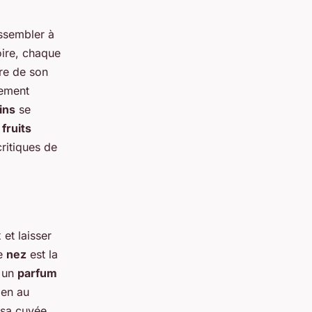
ssembler à
oire, chaque
ère de son
lement
ins
se
s
fruits
ritiques de
et laisser
le
nez
est la
c un
parfum
ien au
 sa cuvée.