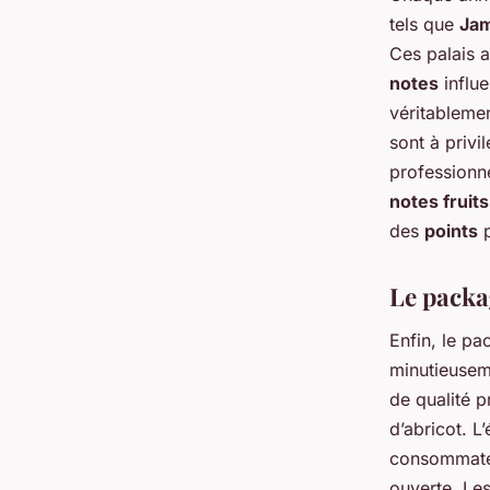
tels que
Jam
Ces palais 
notes
influe
véritablemen
sont à privi
professionne
notes fruits
des
points
p
Le packag
Enfin, le pa
minutieuseme
de qualité p
d’abricot. L
consommateu
ouverte. Les