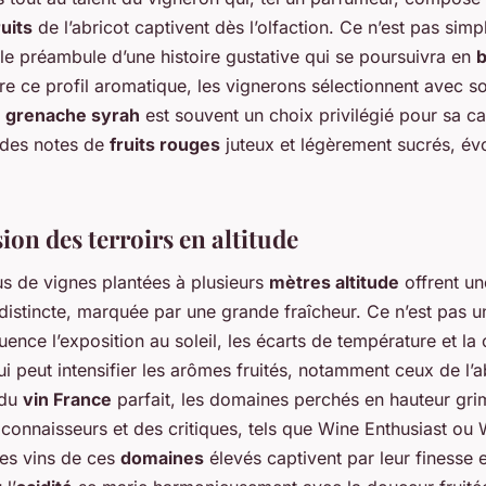
uits
de l’abricot captivent dès l’olfaction. Ce n’est pas sim
 le préambule d’une histoire gustative qui se poursuivra en
re ce profil aromatique, les vignerons sélectionnent avec so
e
grenache syrah
est souvent un choix privilégié pour sa ca
 des notes de
fruits rouges
juteux et légèrement sucrés, év
ion des terroirs en altitude
us de vignes plantées à plusieurs
mètres altitude
offrent un
distincte, marquée par une grande fraîcheur. Ce n’est pas u
nfluence l’exposition au soleil, les écarts de température et l
ui peut intensifier les arômes fruités, notamment ceux de l’
 du
vin France
parfait, les domaines perchés en hauteur gr
 connaisseurs et des critiques, tels que Wine Enthusiast ou
es vins de ces
domaines
élevés captivent par leur finesse e