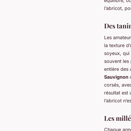
équilibre, où
l’abricot, p
Des tani
Les amateur
la texture d
soyeux, qui
souvent les 
entière des
Sauvignon
corsés, avec
résultat est
l’abricot n’
Les millé
Chaque anné