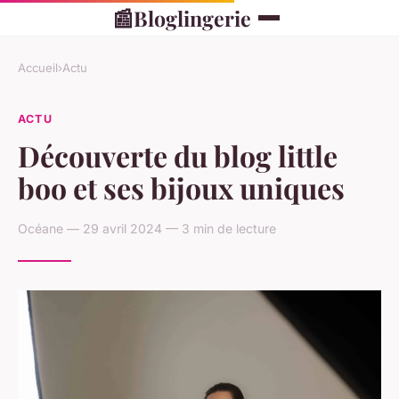
📰
Bloglingerie
Accueil
›
Actu
ACTU
Découverte du blog little
boo et ses bijoux uniques
Océane — 29 avril 2024 — 3 min de lecture